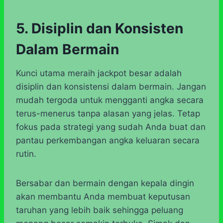
5. Disiplin dan Konsisten
Dalam Bermain
Kunci utama meraih jackpot besar adalah
disiplin dan konsistensi dalam bermain. Jangan
mudah tergoda untuk mengganti angka secara
terus-menerus tanpa alasan yang jelas. Tetap
fokus pada strategi yang sudah Anda buat dan
pantau perkembangan angka keluaran secara
rutin.
Bersabar dan bermain dengan kepala dingin
akan membantu Anda membuat keputusan
taruhan yang lebih baik sehingga peluang