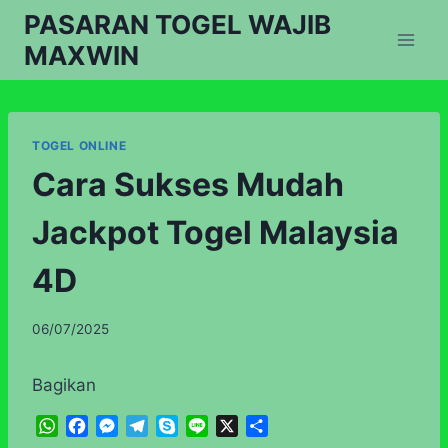
Skip
PASARAN TOGEL WAJIB
to
MAXWIN
content
TOGEL ONLINE
Cara Sukses Mudah
Jackpot Togel Malaysia
4D
06/07/2025
Bagikan
W
F
M
T
S
L
X
S