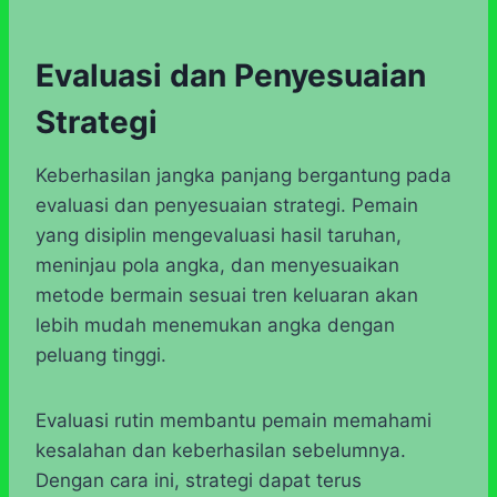
Evaluasi dan Penyesuaian
Strategi
Keberhasilan jangka panjang bergantung pada
evaluasi dan penyesuaian strategi. Pemain
yang disiplin mengevaluasi hasil taruhan,
meninjau pola angka, dan menyesuaikan
metode bermain sesuai tren keluaran akan
lebih mudah menemukan angka dengan
peluang tinggi.
Evaluasi rutin membantu pemain memahami
kesalahan dan keberhasilan sebelumnya.
Dengan cara ini, strategi dapat terus