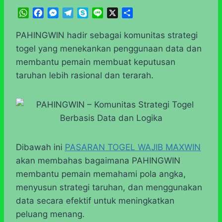
W
F
M
T
S
L
X
S
h
a
e
e
k
i
h
a
c
s
l
y
n
a
PAHINGWIN hadir sebagai komunitas strategi
t
e
s
e
p
e
r
togel yang menekankan penggunaan data dan
s
b
e
g
e
e
membantu pemain membuat keputusan
A
o
n
r
taruhan lebih rasional dan terarah.
p
o
g
a
p
k
e
m
r
Dibawah ini
PASARAN TOGEL WAJIB MAXWIN
akan membahas bagaimana PAHINGWIN
membantu pemain memahami pola angka,
menyusun strategi taruhan, dan menggunakan
data secara efektif untuk meningkatkan
peluang menang.