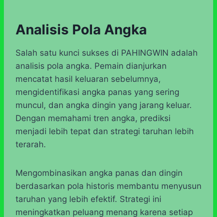
Analisis Pola Angka
Salah satu kunci sukses di PAHINGWIN adalah
analisis pola angka. Pemain dianjurkan
mencatat hasil keluaran sebelumnya,
mengidentifikasi angka panas yang sering
muncul, dan angka dingin yang jarang keluar.
Dengan memahami tren angka, prediksi
menjadi lebih tepat dan strategi taruhan lebih
terarah.
Mengombinasikan angka panas dan dingin
berdasarkan pola historis membantu menyusun
taruhan yang lebih efektif. Strategi ini
meningkatkan peluang menang karena setiap