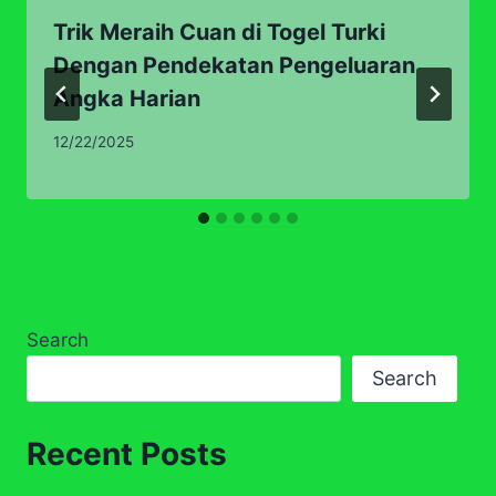
Trik Meraih Cuan di Togel Turki
Dengan Pendekatan Pengeluaran
Angka Harian
12/22/2025
Search
Search
Recent Posts