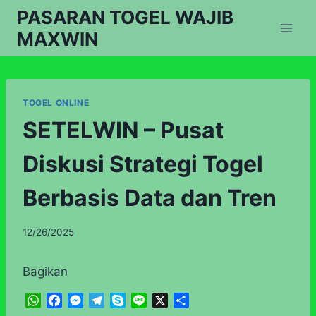
Skip
PASARAN TOGEL WAJIB
to
MAXWIN
content
TOGEL ONLINE
SETELWIN – Pusat
Diskusi Strategi Togel
Berbasis Data dan Tren
12/26/2025
Bagikan
W
F
M
T
S
L
X
S