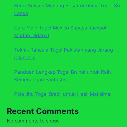
Kunci Sukses Menang Besar di Dunia Togel Sri
Lanka
Cara Main Togel Mexico Supaya Jackpot
Mudah Didapat
Teknik Rahasia Togel Pakistan yang Jarang
Diketahui
Panduan Lengkap Togel Brunei untuk Raih
Kemenangan Fantastis
Pola Jitu Togel Brazil untuk Hasil Maksimal
Recent Comments
No comments to show.