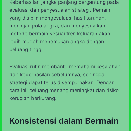
Keberhasilan jangka panjang bergantung pada
evaluasi dan penyesuaian strategi. Pemain
yang disiplin mengevaluasi hasil taruhan,
meninjau pola angka, dan menyesuaikan
metode bermain sesuai tren keluaran akan
lebih mudah menemukan angka dengan
peluang tinggi.
Evaluasi rutin membantu memahami kesalahan
dan keberhasilan sebelumnya, sehingga
strategi dapat terus disempurnakan. Dengan
cara ini, peluang menang meningkat dan risiko
kerugian berkurang.
Konsistensi dalam Bermain