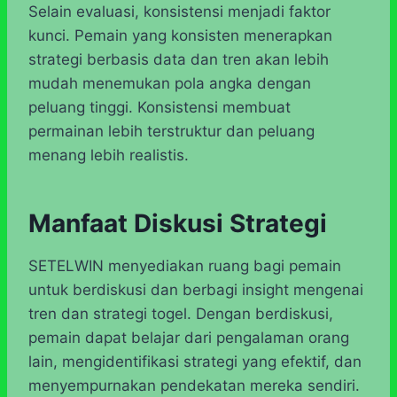
Selain evaluasi, konsistensi menjadi faktor
kunci. Pemain yang konsisten menerapkan
strategi berbasis data dan tren akan lebih
mudah menemukan pola angka dengan
peluang tinggi. Konsistensi membuat
permainan lebih terstruktur dan peluang
menang lebih realistis.
Manfaat Diskusi Strategi
SETELWIN menyediakan ruang bagi pemain
untuk berdiskusi dan berbagi insight mengenai
tren dan strategi togel. Dengan berdiskusi,
pemain dapat belajar dari pengalaman orang
lain, mengidentifikasi strategi yang efektif, dan
menyempurnakan pendekatan mereka sendiri.