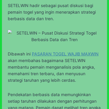
h
a
e
e
k
i
h
a
c
s
l
y
n
a
SETELWIN hadir sebagai pusat diskusi bagi
t
e
s
e
p
e
r
pemain togel yang ingin menerapkan strategi
s
b
e
g
e
e
berbasis data dan tren.
A
o
n
r
p
o
g
a
p
k
e
m
r
Dibawah ini
PASARAN TOGEL WAJIB MAXWIN
akan membahas bagaimana SETELWIN
membantu pemain menganalisis pola angka,
memahami tren terbaru, dan menyusun
strategi taruhan yang lebih cerdas.
Pendekatan berbasis data memungkinkan
setiap taruhan dilakukan dengan perhitungan
yang matang. Pemain dapat melihat tren angka