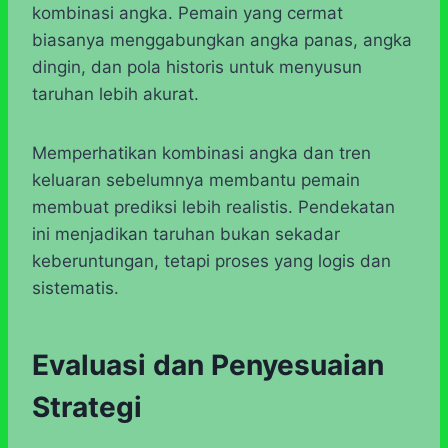
kombinasi angka. Pemain yang cermat
biasanya menggabungkan angka panas, angka
dingin, dan pola historis untuk menyusun
taruhan lebih akurat.
Memperhatikan kombinasi angka dan tren
keluaran sebelumnya membantu pemain
membuat prediksi lebih realistis. Pendekatan
ini menjadikan taruhan bukan sekadar
keberuntungan, tetapi proses yang logis dan
sistematis.
Evaluasi dan Penyesuaian
Strategi