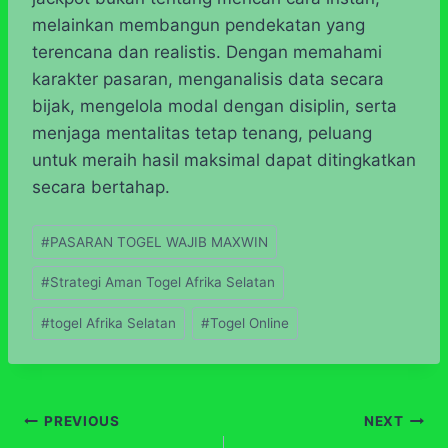
melainkan membangun pendekatan yang
terencana dan realistis. Dengan memahami
karakter pasaran, menganalisis data secara
bijak, mengelola modal dengan disiplin, serta
menjaga mentalitas tetap tenang, peluang
untuk meraih hasil maksimal dapat ditingkatkan
secara bertahap.
Post
#
PASARAN TOGEL WAJIB MAXWIN
Tags:
#
Strategi Aman Togel Afrika Selatan
#
togel Afrika Selatan
#
Togel Online
Post
PREVIOUS
NEXT