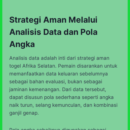
Strategi Aman Melalui
Analisis Data dan Pola
Angka
Analisis data adalah inti dari strategi aman
togel Afrika Selatan. Pemain disarankan untuk
memanfaatkan data keluaran sebelumnya
sebagai bahan evaluasi, bukan sebagai
jaminan kemenangan. Dari data tersebut,
dapat disusun pola sederhana seperti angka
naik turun, selang kemunculan, dan kombinasi
ganjil genap.