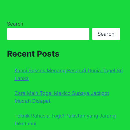
Search
Search
Recent Posts
Kunci Sukses Menang Besar di Dunia Togel Sri
Lanka
Cara Main Togel Mexico Supaya Jackpot
Mudah Didapat
Teknik Rahasia Togel Pakistan yang Jarang
Diketahui