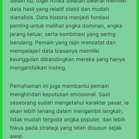
Selain itu, togel Afrika Selatan dikenal memiliki
data hasil yang relatif stabil dan mudah
dianalisis. Data historis menjadi fondasi
penting untuk melihat angka dominan, angka
jarang keluar, serta kombinasi yang sering
berulang. Pemain yang rajin mencatat dan
mempelajari data biasanya memiliki
keunggulan dibandingkan mereka yang hanya
mengandalkan insting.
Pemahaman ini juga membantu pemain
menghindari keputusan emosional. Saat
seseorang sudah mengetahui karakter pasar, ia
akan lebih tenang dalam mengambil langkah,
tidak mudah tergoda angka populer, dan lebih
fokus pada strategi yang telah disusun sejak
awal.