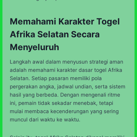
Memahami Karakter Togel
Afrika Selatan Secara
Menyeluruh
Langkah awal dalam menyusun strategi aman
adalah memahami karakter dasar togel Afrika
Selatan. Setiap pasaran memiliki pola
pergerakan angka, jadwal undian, serta sistem
hasil yang berbeda. Dengan mengenali ritme
ini, pemain tidak sekadar menebak, tetapi
mulai membaca kecenderungan yang sering
muncul dari waktu ke waktu.