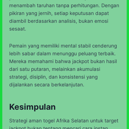
menambah taruhan tanpa perhitungan. Dengan
pikiran yang jernih, setiap keputusan dapat
diambil berdasarkan analisis, bukan emosi
sesaat.
Pemain yang memiliki mental stabil cenderung
lebih sabar dalam menunggu peluang terbaik.
Mereka memahami bahwa jackpot bukan hasil
dari satu putaran, melainkan akumulasi
strategi, disiplin, dan konsistensi yang
dijalankan secara berkelanjutan.
Kesimpulan
Strategi aman togel Afrika Selatan untuk target
jackpot bukan tentang mencari cara instan,