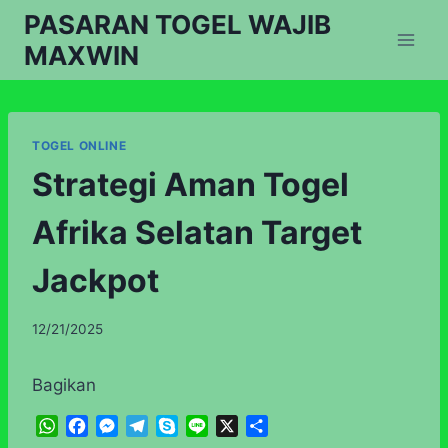
Skip
PASARAN TOGEL WAJIB
to
MAXWIN
content
TOGEL ONLINE
Strategi Aman Togel
Afrika Selatan Target
Jackpot
12/21/2025
Bagikan
W
F
M
T
S
L
X
S