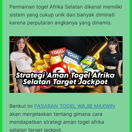
h
a
e
e
k
i
h
a
c
s
l
y
n
a
Permainan togel Afrika Selatan dikenal memiliki
t
e
s
e
p
e
r
sistem yang cukup unik dan banyak diminati
s
b
e
g
e
e
karena perputaran angkanya yang dinamis.
A
o
n
r
p
o
g
a
p
k
e
m
r
Berikut ini
PASARAN TOGEL WAJIB MAXWIN
akan menjelaskan tentang gimana cara
mendapatkan strategi aman togel afrika
selatan target jackpot.