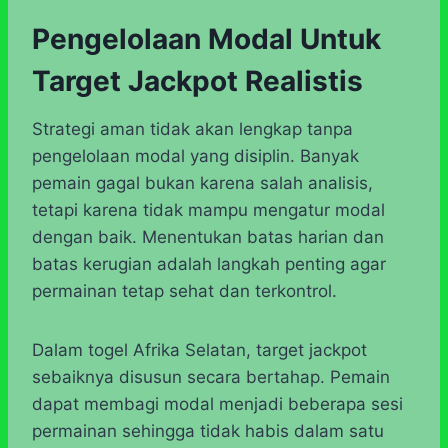
Pengelolaan Modal Untuk
Target Jackpot Realistis
Strategi aman tidak akan lengkap tanpa
pengelolaan modal yang disiplin. Banyak
pemain gagal bukan karena salah analisis,
tetapi karena tidak mampu mengatur modal
dengan baik. Menentukan batas harian dan
batas kerugian adalah langkah penting agar
permainan tetap sehat dan terkontrol.
Dalam togel Afrika Selatan, target jackpot
sebaiknya disusun secara bertahap. Pemain
dapat membagi modal menjadi beberapa sesi
permainan sehingga tidak habis dalam satu