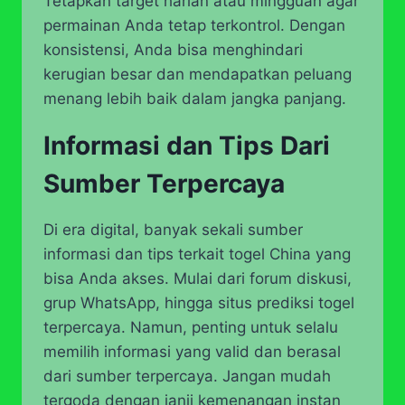
Tetapkan target harian atau mingguan agar
permainan Anda tetap terkontrol. Dengan
konsistensi, Anda bisa menghindari
kerugian besar dan mendapatkan peluang
menang lebih baik dalam jangka panjang.
Informasi dan Tips Dari
Sumber Terpercaya
Di era digital, banyak sekali sumber
informasi dan tips terkait togel China yang
bisa Anda akses. Mulai dari forum diskusi,
grup WhatsApp, hingga situs prediksi togel
terpercaya. Namun, penting untuk selalu
memilih informasi yang valid dan berasal
dari sumber terpercaya. Jangan mudah
tergoda dengan janji kemenangan instan