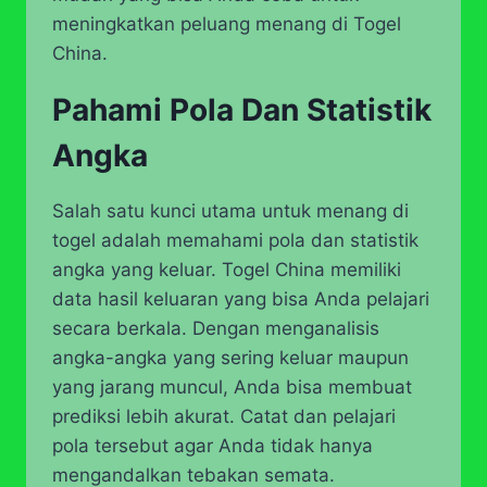
meningkatkan peluang menang di Togel
China.
Pahami Pola Dan Statistik
Angka
Salah satu kunci utama untuk menang di
togel adalah memahami pola dan statistik
angka yang keluar. Togel China memiliki
data hasil keluaran yang bisa Anda pelajari
secara berkala. Dengan menganalisis
angka-angka yang sering keluar maupun
yang jarang muncul, Anda bisa membuat
prediksi lebih akurat. Catat dan pelajari
pola tersebut agar Anda tidak hanya
mengandalkan tebakan semata.