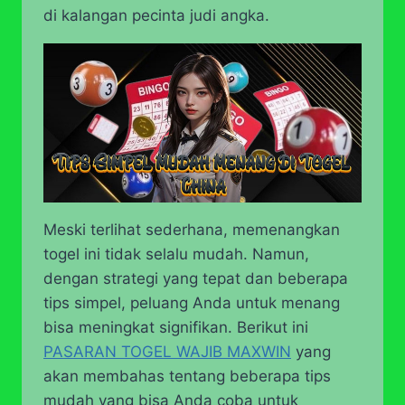
di kalangan pecinta judi angka.
Meski terlihat sederhana, memenangkan
togel ini tidak selalu mudah. Namun,
dengan strategi yang tepat dan beberapa
tips simpel, peluang Anda untuk menang
bisa meningkat signifikan. Berikut ini
PASARAN TOGEL WAJIB MAXWIN
yang
akan membahas tentang beberapa tips
mudah yang bisa Anda coba untuk