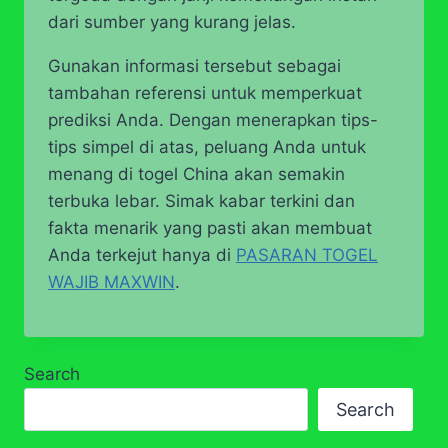
dari sumber yang kurang jelas.
Gunakan informasi tersebut sebagai
tambahan referensi untuk memperkuat
prediksi Anda. Dengan menerapkan tips-
tips simpel di atas, peluang Anda untuk
menang di togel China akan semakin
terbuka lebar. Simak kabar terkini dan
fakta menarik yang pasti akan membuat
Anda terkejut hanya di
PASARAN TOGEL
WAJIB MAXWIN
.
Search
Search