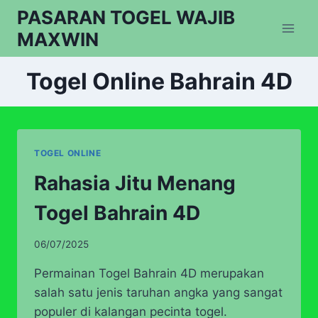
Skip
PASARAN TOGEL WAJIB
to
MAXWIN
content
Togel Online Bahrain 4D
TOGEL ONLINE
Rahasia Jitu Menang
Togel Bahrain 4D
06/07/2025
Permainan Togel Bahrain 4D merupakan
salah satu jenis taruhan angka yang sangat
populer di kalangan pecinta togel.