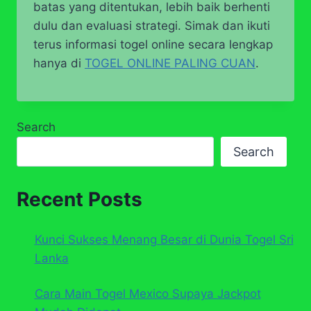
batas yang ditentukan, lebih baik berhenti
dulu dan evaluasi strategi. Simak dan ikuti
terus informasi togel online secara lengkap
hanya di
TOGEL ONLINE PALING CUAN
.
Search
Search
Recent Posts
Kunci Sukses Menang Besar di Dunia Togel Sri
Lanka
Cara Main Togel Mexico Supaya Jackpot