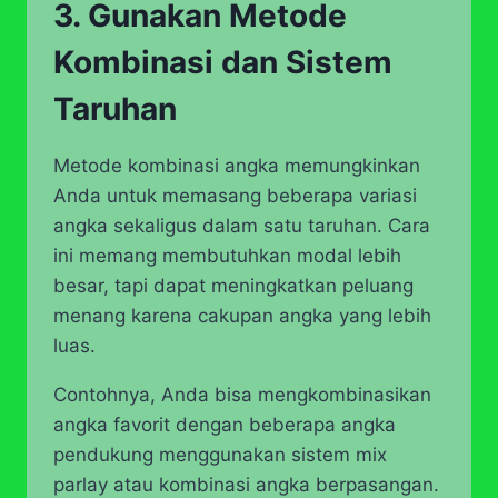
3. Gunakan Metode
Kombinasi dan Sistem
Taruhan
Metode kombinasi angka memungkinkan
Anda untuk memasang beberapa variasi
angka sekaligus dalam satu taruhan. Cara
ini memang membutuhkan modal lebih
besar, tapi dapat meningkatkan peluang
menang karena cakupan angka yang lebih
luas.
Contohnya, Anda bisa mengkombinasikan
angka favorit dengan beberapa angka
pendukung menggunakan sistem mix
parlay atau kombinasi angka berpasangan.