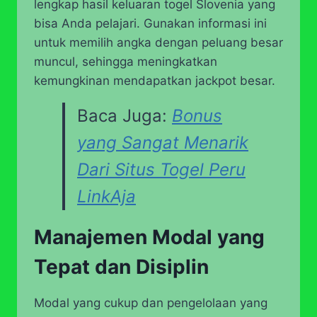
lengkap hasil keluaran togel Slovenia yang
bisa Anda pelajari. Gunakan informasi ini
untuk memilih angka dengan peluang besar
muncul, sehingga meningkatkan
kemungkinan mendapatkan jackpot besar.
Baca Juga:
Bonus
yang Sangat Menarik
Dari Situs Togel Peru
LinkAja
Manajemen Modal yang
Tepat dan Disiplin
Modal yang cukup dan pengelolaan yang