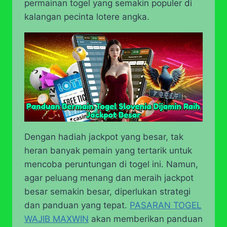
permainan togel yang semakin populer di
kalangan pecinta lotere angka.
Dengan hadiah jackpot yang besar, tak
heran banyak pemain yang tertarik untuk
mencoba peruntungan di togel ini. Namun,
agar peluang menang dan meraih jackpot
besar semakin besar, diperlukan strategi
dan panduan yang tepat.
PASARAN TOGEL
WAJIB MAXWIN
akan memberikan panduan