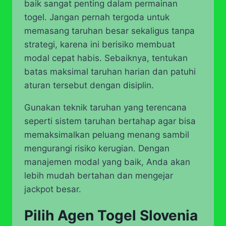
baik sangat penting dalam permainan
togel. Jangan pernah tergoda untuk
memasang taruhan besar sekaligus tanpa
strategi, karena ini berisiko membuat
modal cepat habis. Sebaiknya, tentukan
batas maksimal taruhan harian dan patuhi
aturan tersebut dengan disiplin.
Gunakan teknik taruhan yang terencana
seperti sistem taruhan bertahap agar bisa
memaksimalkan peluang menang sambil
mengurangi risiko kerugian. Dengan
manajemen modal yang baik, Anda akan
lebih mudah bertahan dan mengejar
jackpot besar.
Pilih Agen Togel Slovenia