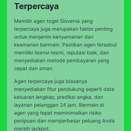
Terpercaya
Memilih agen togel Slovenia yang
terpercaya juga merupakan faktor penting
untuk menjamin kenyamanan dan
keamanan bermain. Pastikan agen tersebut
memiliki lisensi resmi, reputasi baik, dan
menyediakan metode pembayaran yang
cepat dan aman.
Agen terpercaya juga biasanya
menyediakan fitur pendukung seperti data
keluaran lengkap, prediksi angka, dan
layanan pelanggan 24 jam. Bermain di
agen yang tepat meminimalkan risiko
penipuan dan memperbesar peluang Anda
meraih jackpot.