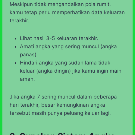
Meskipun tidak mengandalkan pola rumit,
kamu tetap perlu memperhatikan data keluaran
terakhir.
Lihat hasil 3-5 keluaran terakhir.
Amati angka yang sering muncul (angka
panas).
Hindari angka yang sudah lama tidak
keluar (angka dingin) jika kamu ingin main
aman.
Jika angka 7 sering muncul dalam beberapa
hari terakhir, besar kemungkinan angka
tersebut masih punya peluang keluar lagi.