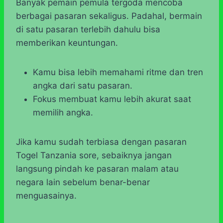
Banyak pemain pemula tergoda mencoba
berbagai pasaran sekaligus. Padahal, bermain
di satu pasaran terlebih dahulu bisa
memberikan keuntungan.
Kamu bisa lebih memahami ritme dan tren
angka dari satu pasaran.
Fokus membuat kamu lebih akurat saat
memilih angka.
Jika kamu sudah terbiasa dengan pasaran
Togel Tanzania sore, sebaiknya jangan
langsung pindah ke pasaran malam atau
negara lain sebelum benar-benar
menguasainya.