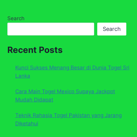
Search
Search
Recent Posts
Kunci Sukses Menang Besar di Dunia Togel Sri
Lanka
Cara Main Togel Mexico Supaya Jackpot
Mudah Didapat
Teknik Rahasia Togel Pakistan yang Jarang
Diketahui