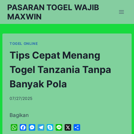
Skip
PASARAN TOGEL WAJIB
to
MAXWIN
content
TOGEL ONLINE
Tips Cepat Menang
Togel Tanzania Tanpa
Banyak Pola
07/27/2025
Bagikan
W
F
M
T
S
L
X
S