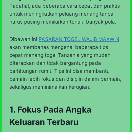
Padahal, ada beberapa cara cepat dan praktis
untuk meningkatkan peluang menang tanpa
harus pusing memikirkan terlalu banyak pola.
Dibawah ini
PASARAN TOGEL WAJIB MAXWIN
akan membahas mengenai beberapa tips
cepat menang togel Tanzania yang mudah
diterapkan dan tidak bergantung pada
perhitungan rumit. Tips ini bisa membantu
pemain lebih fokus dan disiplin dalam bermain,
sekaligus meminimalkan kerugian.
1. Fokus Pada Angka
Keluaran Terbaru