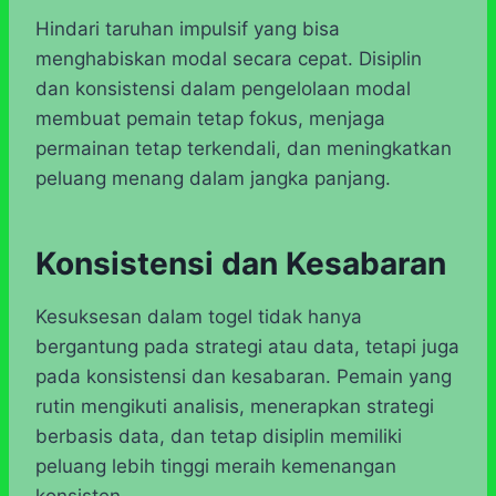
Hindari taruhan impulsif yang bisa
menghabiskan modal secara cepat. Disiplin
dan konsistensi dalam pengelolaan modal
membuat pemain tetap fokus, menjaga
permainan tetap terkendali, dan meningkatkan
peluang menang dalam jangka panjang.
Konsistensi dan Kesabaran
Kesuksesan dalam togel tidak hanya
bergantung pada strategi atau data, tetapi juga
pada konsistensi dan kesabaran. Pemain yang
rutin mengikuti analisis, menerapkan strategi
berbasis data, dan tetap disiplin memiliki
peluang lebih tinggi meraih kemenangan