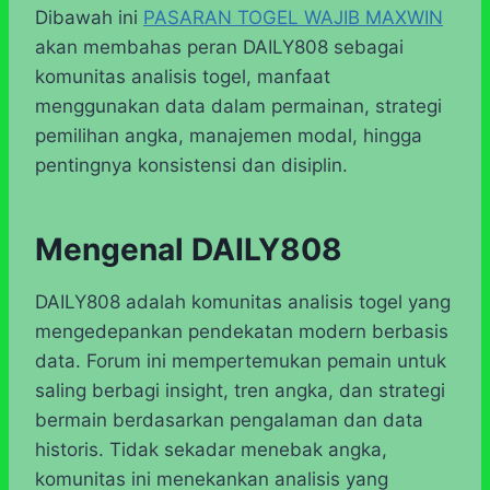
Dibawah ini
PASARAN TOGEL WAJIB MAXWIN
akan membahas peran DAILY808 sebagai
komunitas analisis togel, manfaat
menggunakan data dalam permainan, strategi
pemilihan angka, manajemen modal, hingga
pentingnya konsistensi dan disiplin.
Mengenal DAILY808
DAILY808 adalah komunitas analisis togel yang
mengedepankan pendekatan modern berbasis
data. Forum ini mempertemukan pemain untuk
saling berbagi insight, tren angka, dan strategi
bermain berdasarkan pengalaman dan data
historis. Tidak sekadar menebak angka,
komunitas ini menekankan analisis yang