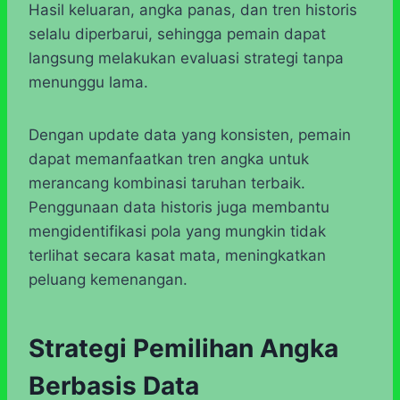
Hasil keluaran, angka panas, dan tren historis
selalu diperbarui, sehingga pemain dapat
langsung melakukan evaluasi strategi tanpa
menunggu lama.
Dengan update data yang konsisten, pemain
dapat memanfaatkan tren angka untuk
merancang kombinasi taruhan terbaik.
Penggunaan data historis juga membantu
mengidentifikasi pola yang mungkin tidak
terlihat secara kasat mata, meningkatkan
peluang kemenangan.
Strategi Pemilihan Angka
Berbasis Data