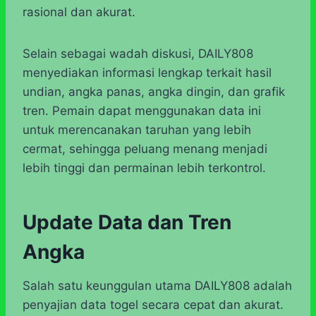
rasional dan akurat.
Selain sebagai wadah diskusi, DAILY808
menyediakan informasi lengkap terkait hasil
undian, angka panas, angka dingin, dan grafik
tren. Pemain dapat menggunakan data ini
untuk merencanakan taruhan yang lebih
cermat, sehingga peluang menang menjadi
lebih tinggi dan permainan lebih terkontrol.
Update Data dan Tren
Angka
Salah satu keunggulan utama DAILY808 adalah
penyajian data togel secara cepat dan akurat.