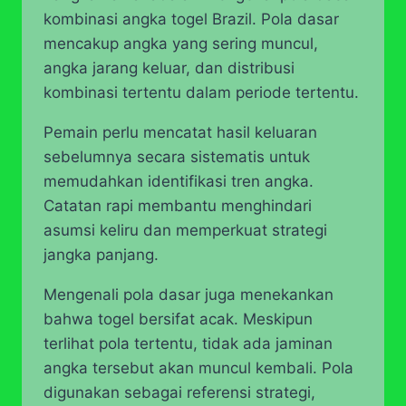
kombinasi angka togel Brazil. Pola dasar
mencakup angka yang sering muncul,
angka jarang keluar, dan distribusi
kombinasi tertentu dalam periode tertentu.
Pemain perlu mencatat hasil keluaran
sebelumnya secara sistematis untuk
memudahkan identifikasi tren angka.
Catatan rapi membantu menghindari
asumsi keliru dan memperkuat strategi
jangka panjang.
Mengenali pola dasar juga menekankan
bahwa togel bersifat acak. Meskipun
terlihat pola tertentu, tidak ada jaminan
angka tersebut akan muncul kembali. Pola
digunakan sebagai referensi strategi,