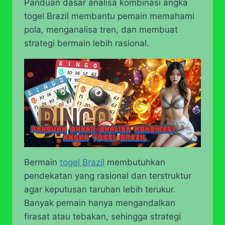
Panduan dasar analisa kombinasi angka
togel Brazil membantu pemain memahami
pola, menganalisa tren, dan membuat
strategi bermain lebih rasional.
Bermain
togel Brazil
membutuhkan
pendekatan yang rasional dan terstruktur
agar keputusan taruhan lebih terukur.
Banyak pemain hanya mengandalkan
firasat atau tebakan, sehingga strategi