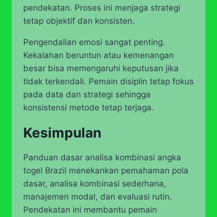
pendekatan. Proses ini menjaga strategi
tetap objektif dan konsisten.
Pengendalian emosi sangat penting.
Kekalahan beruntun atau kemenangan
besar bisa memengaruhi keputusan jika
tidak terkendali. Pemain disiplin tetap fokus
pada data dan strategi sehingga
konsistensi metode tetap terjaga.
Kesimpulan
Panduan dasar analisa kombinasi angka
togel Brazil menekankan pemahaman pola
dasar, analisa kombinasi sederhana,
manajemen modal, dan evaluasi rutin.
Pendekatan ini membantu pemain