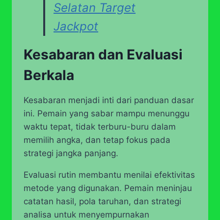
Selatan Target
Jackpot
Kesabaran dan Evaluasi
Berkala
Kesabaran menjadi inti dari panduan dasar
ini. Pemain yang sabar mampu menunggu
waktu tepat, tidak terburu-buru dalam
memilih angka, dan tetap fokus pada
strategi jangka panjang.
Evaluasi rutin membantu menilai efektivitas
metode yang digunakan. Pemain meninjau
catatan hasil, pola taruhan, dan strategi
analisa untuk menyempurnakan