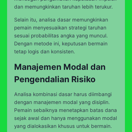
dan memungkinkan taruhan lebih terukur.
Selain itu, analisa dasar memungkinkan
pemain menyesuaikan strategi taruhan
sesuai probabilitas angka yang muncul.
Dengan metode ini, keputusan bermain
tetap logis dan konsisten.
Manajemen Modal dan
Pengendalian Risiko
Analisa kombinasi dasar harus diimbangi
dengan manajemen modal yang disiplin.
Pemain sebaiknya menetapkan batas dana
sejak awal dan hanya menggunakan modal
yang dialokasikan khusus untuk bermain.