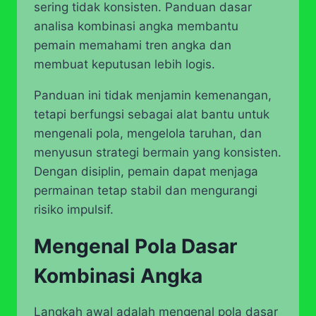
sering tidak konsisten. Panduan dasar
analisa kombinasi angka membantu
pemain memahami tren angka dan
membuat keputusan lebih logis.
Panduan ini tidak menjamin kemenangan,
tetapi berfungsi sebagai alat bantu untuk
mengenali pola, mengelola taruhan, dan
menyusun strategi bermain yang konsisten.
Dengan disiplin, pemain dapat menjaga
permainan tetap stabil dan mengurangi
risiko impulsif.
Mengenal Pola Dasar
Kombinasi Angka
Langkah awal adalah mengenal pola dasar