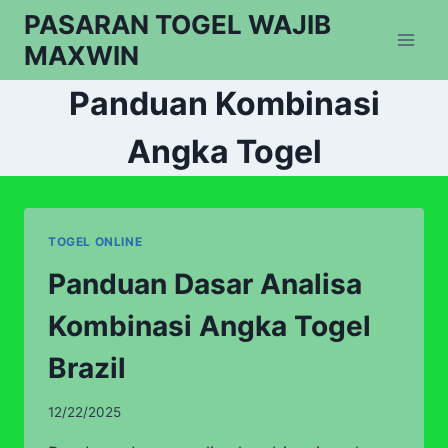
Skip
PASARAN TOGEL WAJIB
to
MAXWIN
content
Panduan Kombinasi
Angka Togel
TOGEL ONLINE
Panduan Dasar Analisa
Kombinasi Angka Togel
Brazil
12/22/2025