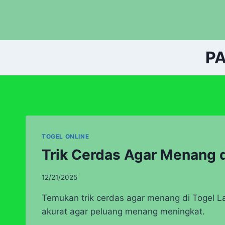
Skip
to
content
P
TOGEL ONLINE
Trik Cerdas Agar Menang d
12/21/2025
Temukan trik cerdas agar menang di Togel La
akurat agar peluang menang meningkat.