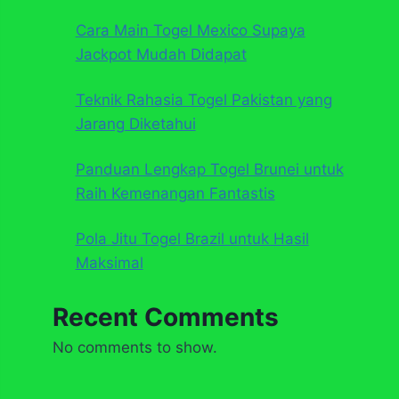
Cara Main Togel Mexico Supaya
Jackpot Mudah Didapat
Teknik Rahasia Togel Pakistan yang
Jarang Diketahui
Panduan Lengkap Togel Brunei untuk
Raih Kemenangan Fantastis
Pola Jitu Togel Brazil untuk Hasil
Maksimal
Recent Comments
No comments to show.