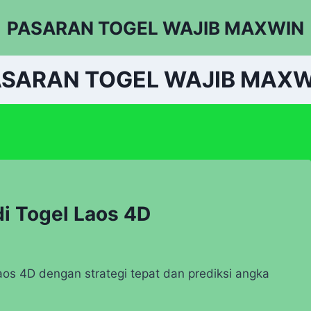
PASARAN TOGEL WAJIB MAXWIN
ASARAN TOGEL WAJIB MAXW
i Togel Laos 4D
os 4D dengan strategi tepat dan prediksi angka