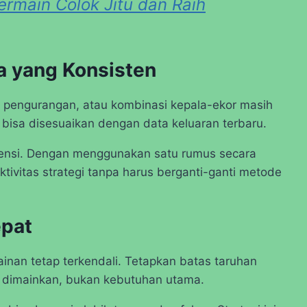
rmain Colok Jitu dan Raih
 yang Konsisten
 pengurangan, atau kombinasi kepala-ekor masih
 bisa disesuaikan dengan data keluaran terbaru.
tensi. Dengan menggunakan satu rumus secara
tivitas strategi tanpa harus berganti-ganti metode
pat
nan tetap terkendali. Tetapkan batas taruhan
 dimainkan, bukan kebutuhan utama.