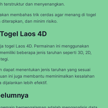
ih terstruktur dan menyenangkan.
akan membahas trik cerdas agar menang di togel
diterapkan, dan minim risiko.
Togel Laos 4D
a togel Laos 4D. Permainan ini menggunakan
miliki beberapa jenis taruhan seperti 3D, 2D,
tegi.
 dapat menentukan jenis taruhan yang sesuai
huan ini juga membantu meminimalkan kesalahan
dijalankan lebih efektif.
ebelumnya
an pemain berpengalaman adalah menganalisis data