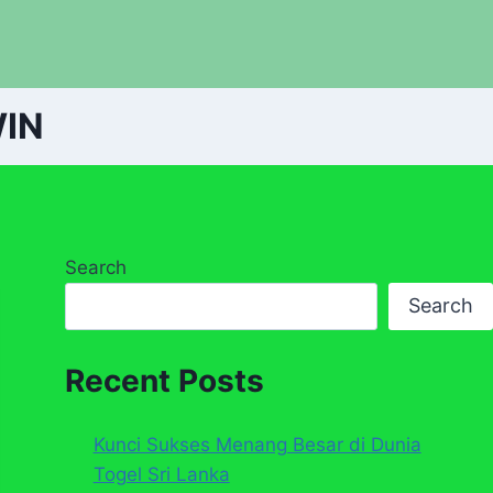
IN
Search
Search
Recent Posts
Kunci Sukses Menang Besar di Dunia
Togel Sri Lanka