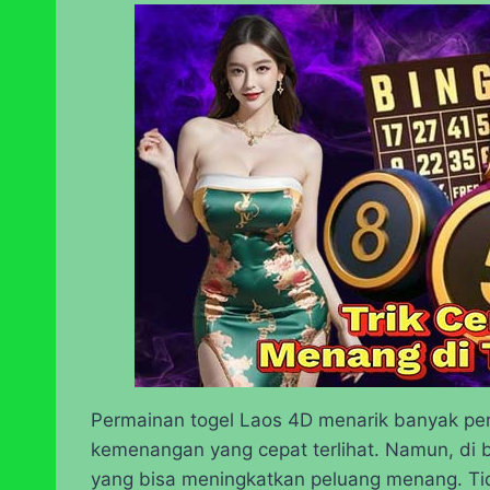
Permainan togel Laos 4D menarik banyak pe
kemenangan yang cepat terlihat. Namun, di 
yang bisa meningkatkan peluang menang. T