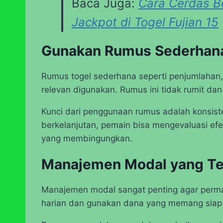
Baca Juga:
Cara Cerdas Be
Jackpot di Togel Fujian 15
Gunakan Rumus Sederhana
Rumus togel sederhana seperti penjumlahan,
relevan digunakan. Rumus ini tidak rumit dan
Kunci dari penggunaan rumus adalah konsis
berkelanjutan, pemain bisa mengevaluasi efek
yang membingungkan.
Manajemen Modal yang Te
Manajemen modal sangat penting agar permai
harian dan gunakan dana yang memang siap