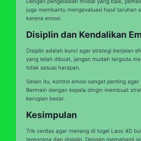
Dengan pengelolaan modal yang baik, pemain 
juga membantu mengevaluasi hasil taruhan s
karena emosi.
Disiplin dan Kendalikan E
Disiplin adalah kunci agar strategi berjalan 
yang telah dibuat, jangan mudah tergoda me
tidak sesuai harapan.
Selain itu, kontrol emosi sangat penting aga
Bermain dengan kepala dingin membuat strate
kerugian besar.
Kesimpulan
Trik cerdas agar menang di togel Laos 4D bu
terencana dan disiplin. Dengan memahami si