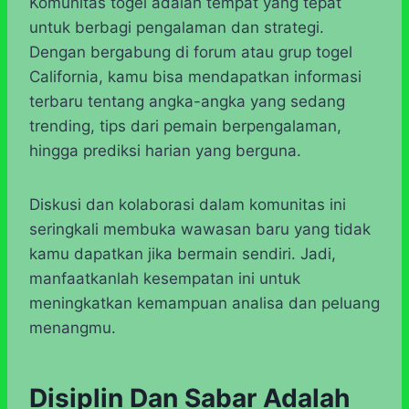
Komunitas togel adalah tempat yang tepat
untuk berbagi pengalaman dan strategi.
Dengan bergabung di forum atau grup togel
California, kamu bisa mendapatkan informasi
terbaru tentang angka-angka yang sedang
trending, tips dari pemain berpengalaman,
hingga prediksi harian yang berguna.
Diskusi dan kolaborasi dalam komunitas ini
seringkali membuka wawasan baru yang tidak
kamu dapatkan jika bermain sendiri. Jadi,
manfaatkanlah kesempatan ini untuk
meningkatkan kemampuan analisa dan peluang
menangmu.
Disiplin Dan Sabar Adalah