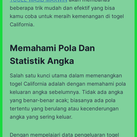
beberapa trik mudah dan efektif yang bisa
kamu coba untuk meraih kemenangan di togel
California.
Memahami Pola Dan
Statistik Angka
Salah satu kunci utama dalam memenangkan
togel California adalah dengan memahami pola
keluaran angka sebelumnya. Tidak ada angka
yang benar-benar acak; biasanya ada pola
tertentu yang berulang atau kecenderungan
angka yang sering keluar.
Dengan mempelajari data pengeluaran togel