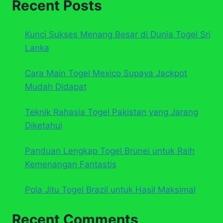
Recent Posts
Kunci Sukses Menang Besar di Dunia Togel Sri
Lanka
Cara Main Togel Mexico Supaya Jackpot
Mudah Didapat
Teknik Rahasia Togel Pakistan yang Jarang
Diketahui
Panduan Lengkap Togel Brunei untuk Raih
Kemenangan Fantastis
Pola Jitu Togel Brazil untuk Hasil Maksimal
Recent Comments