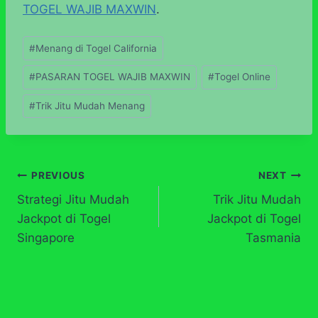
TOGEL WAJIB MAXWIN
.
Post
#
Menang di Togel California
Tags:
#
PASARAN TOGEL WAJIB MAXWIN
#
Togel Online
#
Trik Jitu Mudah Menang
Post
PREVIOUS
NEXT
Strategi Jitu Mudah
Trik Jitu Mudah
navigation
Jackpot di Togel
Jackpot di Togel
Singapore
Tasmania