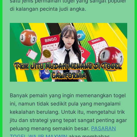
satu jenis permainan togel yang sangat populer
s
b
e
g
e
e
di kalangan pecinta judi angka.
A
o
n
r
p
o
g
a
p
k
e
m
r
Banyak pemain yang ingin memenangkan togel
ini, namun tidak sedikit pula yang mengalami
kekalahan berulang. Untuk itu, mengetahui trik
jitu dan strategi yang tepat sangat penting agar
peluang menang semakin besar.
PASARAN
TOGEL WAJIB MAXWIN
akan membahas