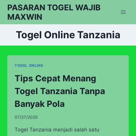
Skip
PASARAN TOGEL WAJIB
to
MAXWIN
content
Togel Online Tanzania
TOGEL ONLINE
Tips Cepat Menang
Togel Tanzania Tanpa
Banyak Pola
07/27/2025
Togel Tanzania menjadi salah satu