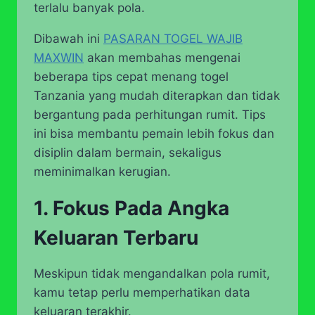
terlalu banyak pola.
Dibawah ini
PASARAN TOGEL WAJIB
MAXWIN
akan membahas mengenai
beberapa tips cepat menang togel
Tanzania yang mudah diterapkan dan tidak
bergantung pada perhitungan rumit. Tips
ini bisa membantu pemain lebih fokus dan
disiplin dalam bermain, sekaligus
meminimalkan kerugian.
1. Fokus Pada Angka
Keluaran Terbaru
Meskipun tidak mengandalkan pola rumit,
kamu tetap perlu memperhatikan data
keluaran terakhir.