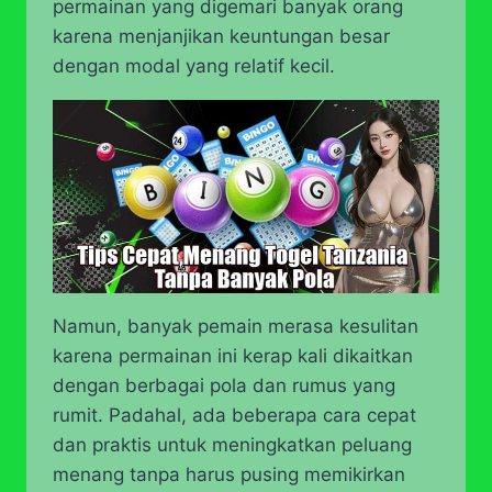
permainan yang digemari banyak orang
karena menjanjikan keuntungan besar
dengan modal yang relatif kecil.
Namun, banyak pemain merasa kesulitan
karena permainan ini kerap kali dikaitkan
dengan berbagai pola dan rumus yang
rumit. Padahal, ada beberapa cara cepat
dan praktis untuk meningkatkan peluang
menang tanpa harus pusing memikirkan