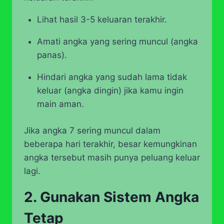
Lihat hasil 3-5 keluaran terakhir.
Amati angka yang sering muncul (angka
panas).
Hindari angka yang sudah lama tidak
keluar (angka dingin) jika kamu ingin
main aman.
Jika angka 7 sering muncul dalam
beberapa hari terakhir, besar kemungkinan
angka tersebut masih punya peluang keluar
lagi.
2. Gunakan Sistem Angka
Tetap